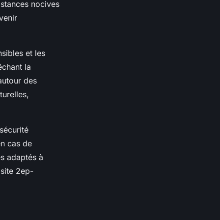
bstances nocives
venir
sibles et les
êchant la
autour des
urelles,
sécurité
en cas de
es adaptés à
site 2ep-