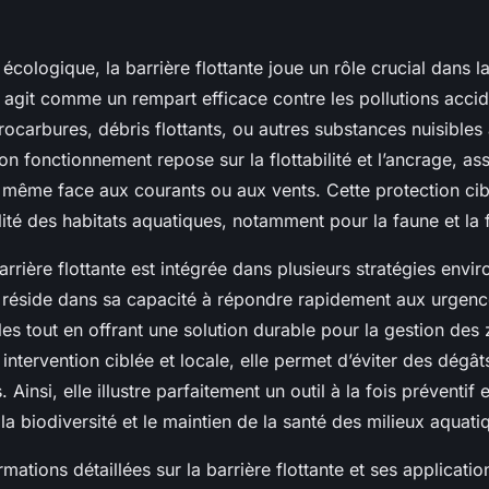
écologique, la barrière flottante joue un rôle crucial dans la
 agit comme un rempart efficace contre les pollutions accid
rocarbures, débris flottants, ou autres substances nuisibles 
n fonctionnement repose sur la flottabilité et l’ancrage, as
 même face aux courants ou aux vents. Cette protection cib
lité des habitats aquatiques, notamment pour la faune et la f
 barrière flottante est intégrée dans plusieurs stratégies env
réside dans sa capacité à répondre rapidement aux urgenc
s tout en offrant une solution durable pour la gestion des 
e intervention ciblée et locale, elle permet d’éviter des dégât
Ainsi, elle illustre parfaitement un outil à la fois préventif e
la biodiversité et le maintien de la santé des milieux aquati
rmations détaillées sur la barrière flottante et ses applicati