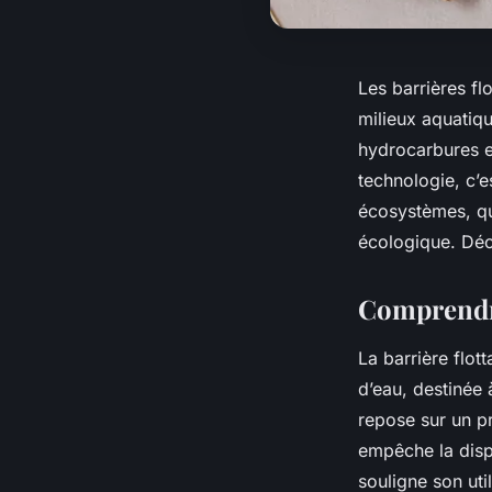
Les barrières fl
milieux aquatiqu
hydrocarbures et
technologie, c’
écosystèmes, qu
écologique. Déc
Comprendre
La barrière flot
d’eau, destinée 
repose sur un pr
empêche la dispe
souligne son uti