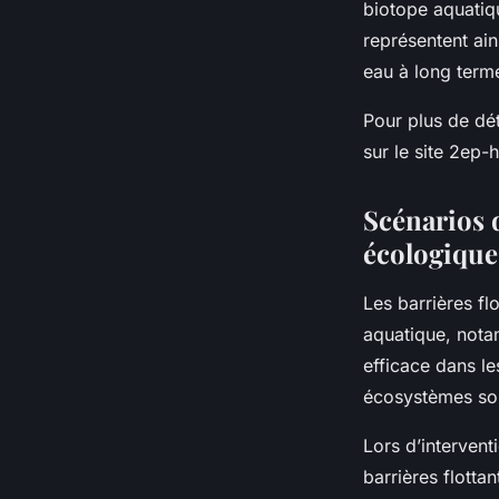
biotope aquatique
représentent ain
eau à long term
Pour plus de déta
sur le site 2ep
Scénarios d
écologique
Les barrières fl
aquatique, nota
efficace dans le
écosystèmes sont
Lors d’intervent
barrières flotta