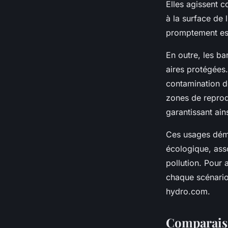
Elles agissent 
à la surface de l
promptement est
En outre, les bar
aires protégées
contamination d
zones de reprod
garantissant ain
Ces usages démon
écologique, asso
pollution. Pour 
chaque scénario
hydro.com.
Comparaiso