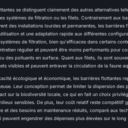
ottantes se distinguent clairement des autres alternatives tell
les systèmes de filtration ou les filets. Contrairement aux bar
ent des installations lourdes et permanentes, les barrières f
’utilisation et une adaptation rapide aux différentes configur
systèmes de filtration, bien qu'efficaces dans certains cont
tretien régulier et peuvent être moins performants pour co
ou des polluants en surface. Quant aux filets, ils sont souven
ts visibles et peuvent entraver la circulation de la faune a
cacité écologique et économique, les barrières flottantes r
euse. Leur conception permet de limiter la dispersion des p
ct sur la biodiversité locale, ce qui en fait un choix privilé
ilieux sensibles. De plus, leur coût relatif reste compétitif 
pide et des besoins en maintenance réduits, comparé aux tec
i peuvent engendrer des dépenses plus élevées sur le long