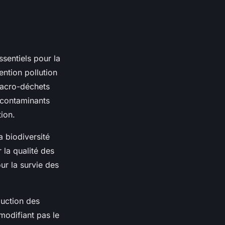
sentiels pour la
ention pollution
 macro-déchets
 contaminants
tion.
a biodiversité
 la qualité des
ur la survie des
duction des
modifiant pas le