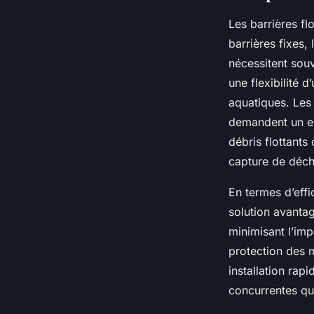
Les barrières fl
barrières fixes, 
nécessitent souv
une flexibilité d
aquatiques. Les 
demandent un en
débris flottants 
capture de déche
En termes d’effi
solution avantag
minimisant l’impa
protection des m
installation ra
concurrentes qu