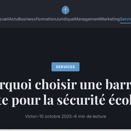
cueil
Actu
Business
Formation
Juridique
Management
Marketing
Servi
SERVICES
rquoi choisir une barr
te pour la sécurité éc
Victor
•
10 octobre 2025
•
6 min de lecture