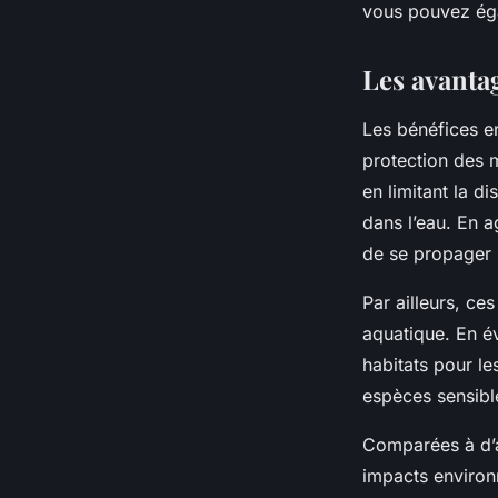
vous pouvez ég
Les avantag
Les bénéfices en
protection des m
en limitant la d
dans l’eau. En 
de se propager su
Par ailleurs, ce
aquatique. En év
habitats pour le
espèces sensibl
Comparées à d’au
impacts environn