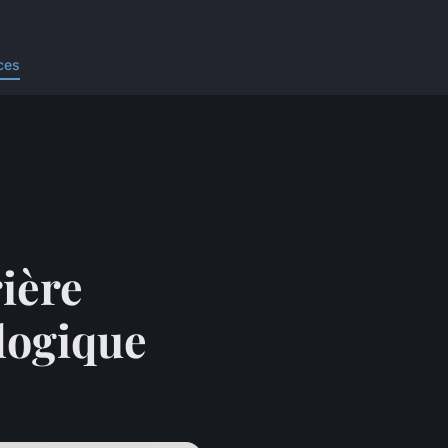
ces
ière
ologique