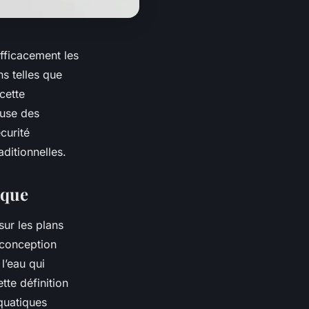
efficacement les
ns telles que
cette
euse des
curité
ditionnelles.
ique
sur les plans
 conception
l’eau qui
tte définition
aquatiques