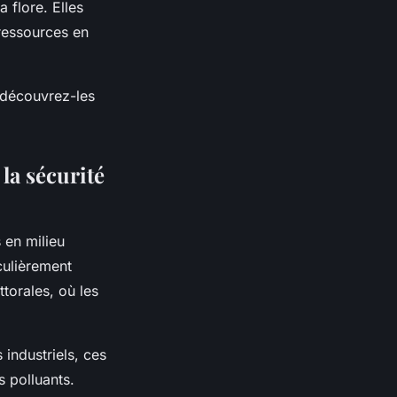
a flore. Elles
 ressources en
s, découvrez-les
 la sécurité
 en milieu
culièrement
torales, où les
 industriels, ces
s polluants.