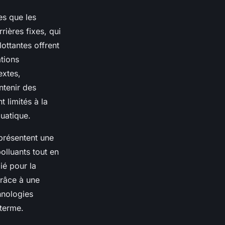
es que les
rières fixes, qui
lottantes offrent
ations
extes,
ntenir des
t limités à la
quatique.
eprésentent une
olluants tout en
gié pour la
grâce à une
hnologies
 terme.